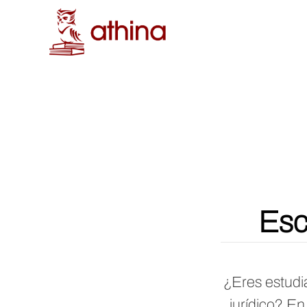
Esc
¿Eres estudia
jurídico? E