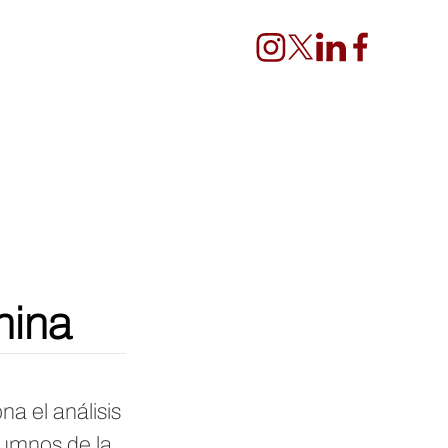
hina
na el análisis
lumnos de la